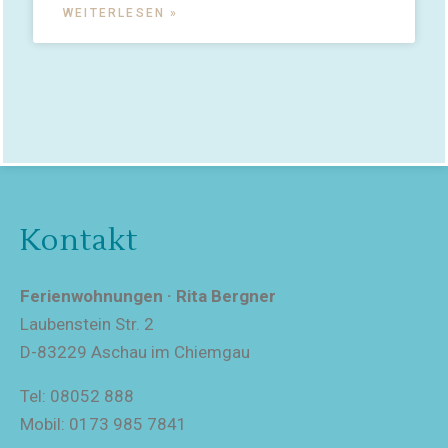
WEITERLESEN »
Kontakt
Ferienwohnungen · Rita Bergner
Laubenstein Str. 2
D-83229 Aschau im Chiemgau
Tel: 08052 888
Mobil: 0173 985 7841