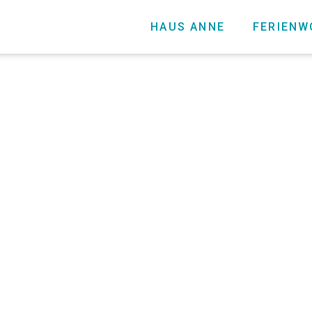
HAUS ANNE
FERIEN
Wandern un
Ausflüge
Relaxen
Biken