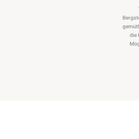
Bergst
gemütl
die
Mög