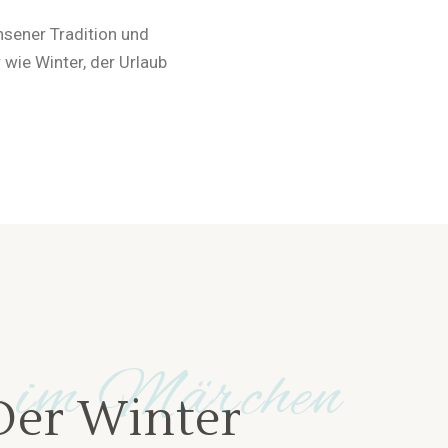
hsener Tradition und
wie Winter, der Urlaub
 im Märchen
Der Winter