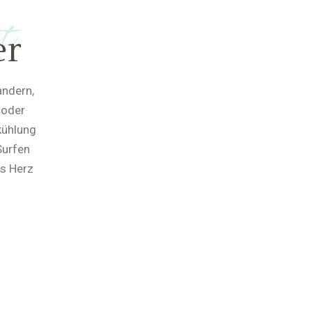
t
er
andern,
 oder
kühlung
Surfen
as Herz