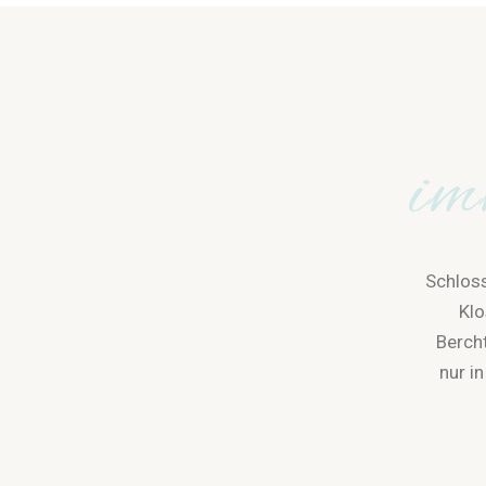
im
Schloss
Klo
Berch
nur i